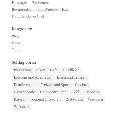
Herzogliche Fischzucht
Buchberghof in Bad Wiessee / Holz
Handdruckerei Gistl
Kategorien
Blog
News
Tipps
Schlagwörter
Biergarten
Biken
Cafe
Destillerie
Erlebnis und Abenteuer
Essen und Trinken
Familienspaß
Freizeit und Sport
Gasthof
Gastronomie
Gaumenfreuden
Golf
Hausham
Käserei
regional einkaufen
Restaurant
Wandern
Wirtshaus