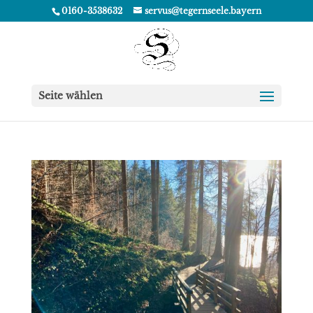
0160-3538632
servus@tegernseele.bayern
Seite wählen