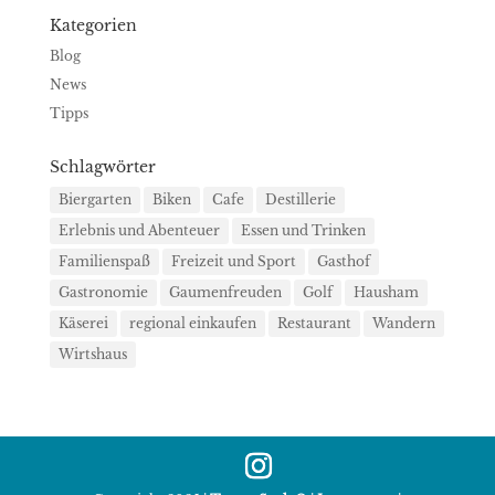
Kategorien
Blog
News
Tipps
Schlagwörter
Biergarten
Biken
Cafe
Destillerie
Erlebnis und Abenteuer
Essen und Trinken
Familienspaß
Freizeit und Sport
Gasthof
Gastronomie
Gaumenfreuden
Golf
Hausham
Käserei
regional einkaufen
Restaurant
Wandern
Wirtshaus