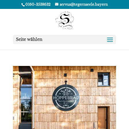
0160-3538632
servus@tegernseele.bayern
Seite wählen