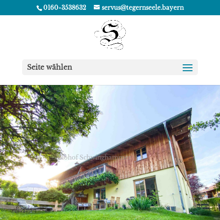
0160-3538632
servus@tegernseele.bayern
Seite wählen