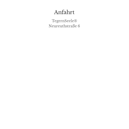
Anfahrt
TegernSeele®
Neureuthstraße 6
83703 Gmund am Tegernsee
Kontakt
Christine Hansch
Mobil:
0160-3538632
Email:
servus@tegernseele.bayern