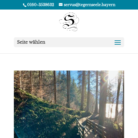
0160-3538632
servus@tegernseele.bayern
Seite wählen