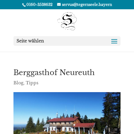
0160-3538632
servus@tegernseele.bayern
Seite wählen
Berggasthof Neureuth
Blog
,
Tipps