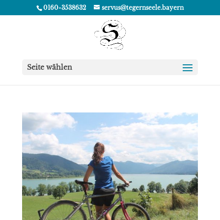
0160-3538632
servus@tegernseele.bayern
Seite wählen