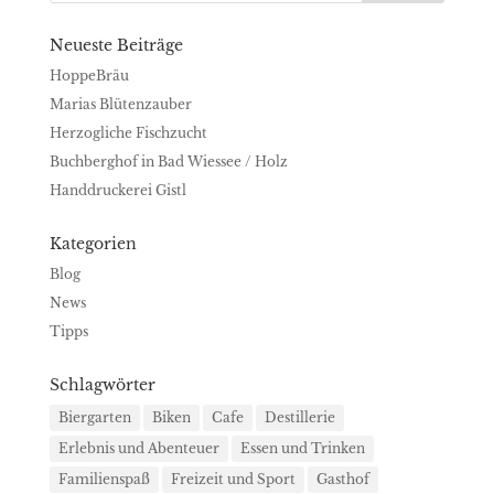
Neueste Beiträge
HoppeBräu
Marias Blütenzauber
Herzogliche Fischzucht
Buchberghof in Bad Wiessee / Holz
Handdruckerei Gistl
Kategorien
Blog
News
Tipps
Schlagwörter
Biergarten
Biken
Cafe
Destillerie
Erlebnis und Abenteuer
Essen und Trinken
Familienspaß
Freizeit und Sport
Gasthof