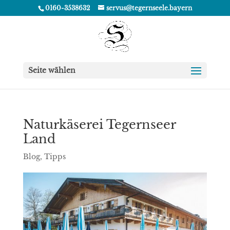
0160-3538632
servus@tegernseele.bayern
Seite wählen
Naturkäserei Tegernseer
Land
Blog
,
Tipps