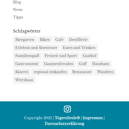
Blog
News
Tipps
Schlagwörter
Biergarten
Biken
Cafe
Destillerie
Erlebnis und Abenteuer
Essen und Trinken
Familienspaß
Freizeit und Sport
Gasthof
Gastronomie
Gaumenfreuden
Golf
Hausham
Käserei
regional einkaufen
Restaurant
Wandern
Wirtshaus
Copyright 2025 |
TegernSeele
®
|
Impressum
|
Datenschutzerklärung